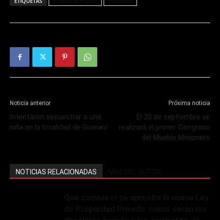
ETIQUETAS
Fuerzas Armadas
Incendios
Noticia anterior
Próxima noticia
Intentaron secuestrar a una
El 20 de septiembre se
niña en la localidad de Guaraní
realizará el primer Congreso
del Mueble Misionero
NOTICIAS RELACIONADAS
MÁS DEL AUTOR
Qué cambia si se aprueba la nueva Ley
de Propiedad Privada: cómo serán los