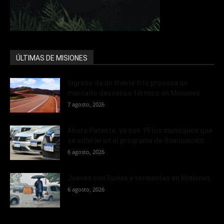
ÚLTIMAS DE MISIONES
Ingreso de un frente frío provoca un
marcado descenso térmico en Misiones
7 agosto, 2026
Ahora Patente: ya son 19 los municipios que
se adhirieron al programa de financiación...
6 agosto, 2026
Jueves con lluvias y tormentas en Misiones
6 agosto, 2026