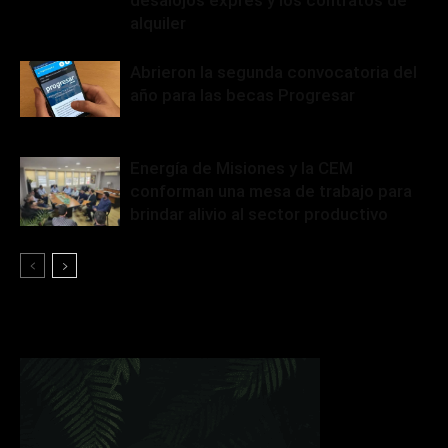
desalojos exprés y los contratos de
alquiler
Abrieron la segunda convocatoria del
año para las becas Progresar
Energía de Misiones y la CEM
conforman una mesa de trabajo para
brindar alivio al sector productivo