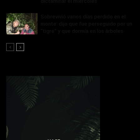
dictaminar el miércoles
Sobrevivió varios días perdido en el
monte: dijo que fue perseguido por un
“tigre” y que dormía en los árboles