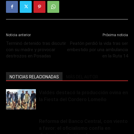
Noticia anterior
Próxima noticia
Terminó detenido tras discutir
Peatón perdió la vida tras ser
con su madre y provocar
embestido por una ambulancia
destrozos en Posadas
en la Ruta 14
NOTICIAS RELACIONADAS
MÁS DEL AUTOR
Valdés destacó la producción ovina en
la Fiesta del Cordero Lomeño
Reforma del Banco Central, con viento
a favor: el oficialismo confía en