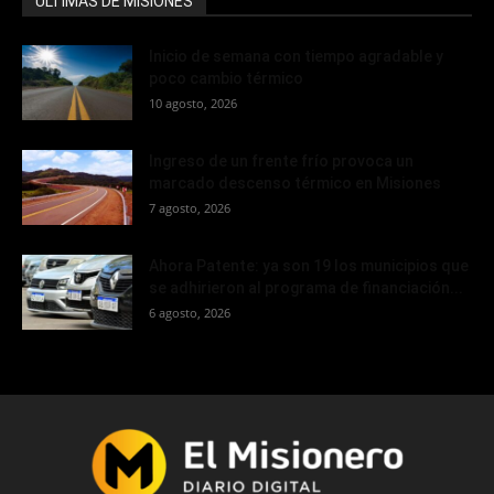
ÚLTIMAS DE MISIONES
Inicio de semana con tiempo agradable y
poco cambio térmico
10 agosto, 2026
Ingreso de un frente frío provoca un
marcado descenso térmico en Misiones
7 agosto, 2026
Ahora Patente: ya son 19 los municipios que
se adhirieron al programa de financiación...
6 agosto, 2026