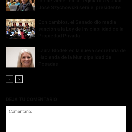
lo que viene” en la Legislatura y Juan
José Szychowski será el presidente
Con cambios, el Senado dio media
sanción a la Ley de Inviolabilidad de la
Propiedad Privada
Laura Blodek es la nueva secretaria de
Hacienda de la Municipalidad de
Posadas
DEJÁ TU COMENTARIO