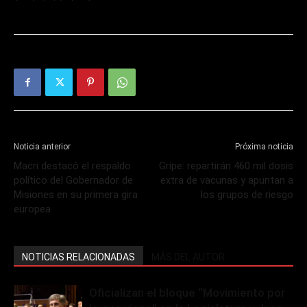
Noticia anterior
Próxima noticia
Macri destacó el respaldo
Gripe: repartirán 460 mil dosis
político del Gobernador de
extra de vacunas y apuntan a
Misiones en su primera gira
los grupos de riesgo
europea
NOTICIAS RELACIONADAS
MÁS DEL AUTOR
Oficializan el bloque “Movimiento por