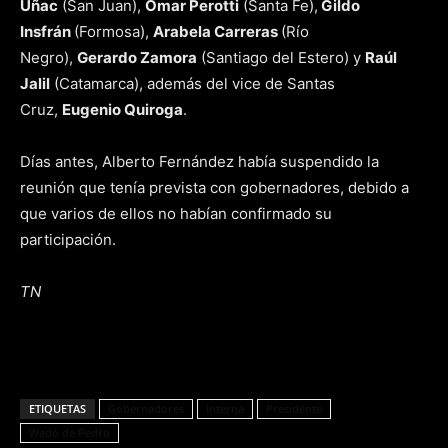
Uñac
(San Juan),
Omar Perotti
(Santa Fe),
Gildo
Insfrán
(Formosa),
Arabela Carreras
(Río
Negro),
Gerardo Zamora
(Santiago del Estero) y
Raúl
Jalil
(Catamarca), además del vice de Santas
Cruz,
Eugenio Quiroga
.
Días antes, Alberto Fernández había suspendido la
reunión que tenía prevista con gobernadores, debido a
que varios de ellos no habían confirmado su
participación.
TN
ETIQUETAS
Gobernadores
Interna
Presidente
Wado de Pedro