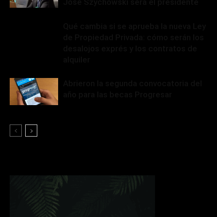
José Szychowski será el presidente
Qué cambia si se aprueba la nueva Ley
de Propiedad Privada: cómo serán los
desalojos exprés y los contratos de
alquiler
Abrieron la segunda convocatoria del
año para las becas Progresar