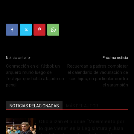
Noticia anterior
Próxima noticia
Conmoción en el fútbol: un
Recuerdan a padres completar
arquero murió luego de
el calendario de vacunación de
festejar que había atajado un
sus hijos, en particular contra
penal
el sarampión
NOTICIAS RELACIONADAS
MÁS DEL AUTOR
Oficializan el bloque “Movimiento por
lo que viene” en la Legislatura y Juan