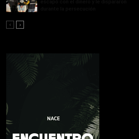
escapó con el dinero y le dispararon
durante la persecución