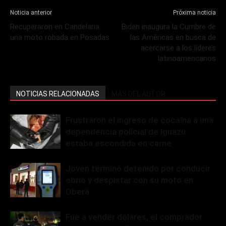
Noticia anterior
Próxima noticia
Recuperaron en Candelaria
Biden inaugura la Cumbre de
una moto robada en Posadas
las Américas en busca de
acercarse a los líderes
latinoamericanos
NOTICIAS RELACIONADAS
MÁS DEL AUTOR
Frustraron el ingreso de cocaína a una
dependencia policial de Iguazú:
estaba escondida en carne
Joven terminó detenido por conducir
ebrio y despistar con su moto en
Oberá
Fue a vender dólares, el comprador