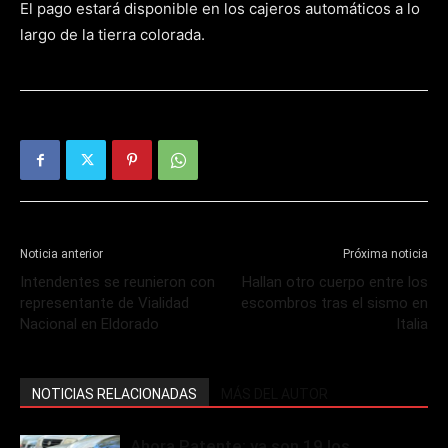
El pago estará disponible en los cajeros automáticos a lo
largo de la tierra colorada.
Noticia anterior
Próxima noticia
Intendentes se reunieron con
Hallan otro cuerpo entre los
representante de Vialidad
escombros tras el sismo en
Nacional en Eldorado
Italia
NOTICIAS RELACIONADAS
MÁS DEL AUTOR
Ahora Patente: ya son 19 los