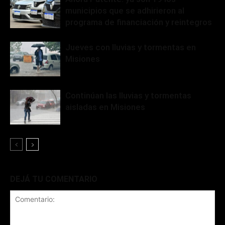
municipios que se adhirieron al
programa de financiación y reintegros
Jueves con lluvias y tormentas en
Misiones
Continúan las lluvias y tormentas
aisladas en Misiones
DEJÁ TU COMENTARIO