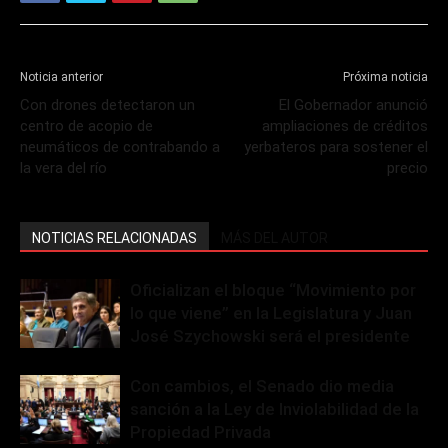
Noticia anterior
Próxima noticia
Con drones detectaron un
El Gobernador anunció
centro de acopio de
ampliaciones de créditos
neumáticos de contrabando a
yerbateros para sostener el
la vera del río
precio
NOTICIAS RELACIONADAS
MÁS DEL AUTOR
Oficializan el bloque “Movimiento por
lo que viene” en la Legislatura y Juan
José Szychowski será el presidente
Con cambios, el Senado dio media
sanción a la Ley de Inviolabilidad de la
Propiedad Privada