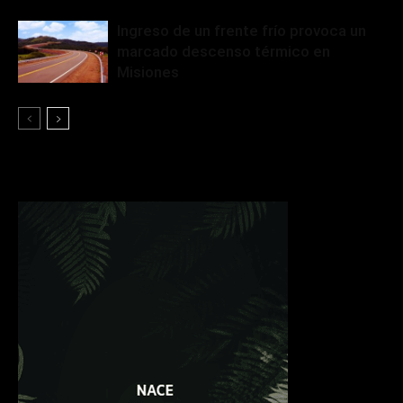
Ingreso de un frente frío provoca un
marcado descenso térmico en
Misiones