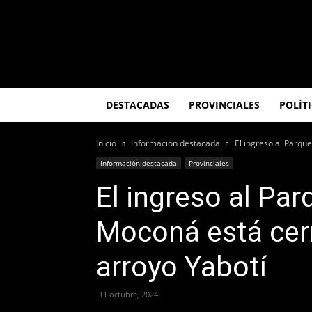
El
Misionero
DESTACADAS
PROVINCIALES
POLÍT
Inicio
Información destacada
El ingreso al Parque
Información destacada
Provinciales
El ingreso al Par
Moconá está cerr
arroyo Yabotí
11 octubre, 2024