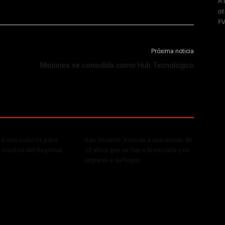
A 
ot
FV
Próxima noticia
Misiones se consolida como Hub Tecnológico
zó una colecta para
San Vicente: buscan a una menor de
s costos del Regional
12 años que se fue a la escuela y no
regresó a su hogar