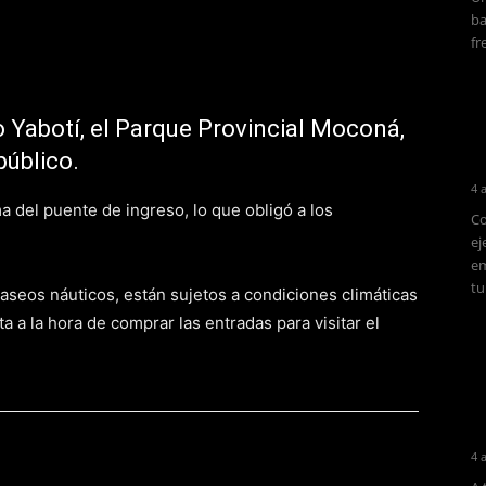
ba
fr
o Yabotí, el Parque Provincial Moconá,
público.
4 
 del puente de ingreso, lo que obligó a los
Co
ej
em
tu
paseos náuticos, están sujetos a condiciones climáticas
ta a la hora de comprar las entradas para visitar el
4 