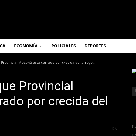
ICA
ECONOMÍA
POLICIALES
DEPORTES
 Provincial Moconá está cerrado por crecida del arroyo...
que Provincial
ado por crecida del
5 
308
0
Un