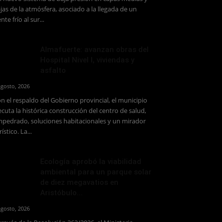
jas de la atmósfera, asociado a la llegada de un
ente frío al sur...
Almafuerte: avanzan obras del
Hospital Nivel I, viviendas y
asfalto
agosto, 2026
n el respaldo del Gobierno provincial, el municipio
ecuta la histórica construcción del centro de salud,
pedrado, soluciones habitacionales y un mirador
rístico. La...
Ecología aprobó la viabilidad
ambiental para un parque solar
de diez megavatios en
Aristóbulo...
agosto, 2026