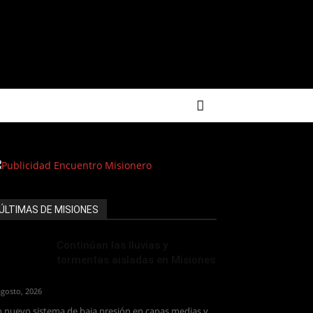
ÚLTIMAS DE MISIONES
Continúan las lluvias y
tormentas aisladas en Misiones
agosto, 2026
 nuevo sistema de baja presión en capas medias y