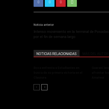
Noticia anterior
Intenso movimiento en la terminal de Posadas
por el fin de semana largo
NOTICIAS RELACIONADAS
MÁS DEL AUTOR
Boca enfrenta a Estudiantes en
Guaraní lan
busca de su primera victoria en el
afrontar lo
Clausura
Amateur