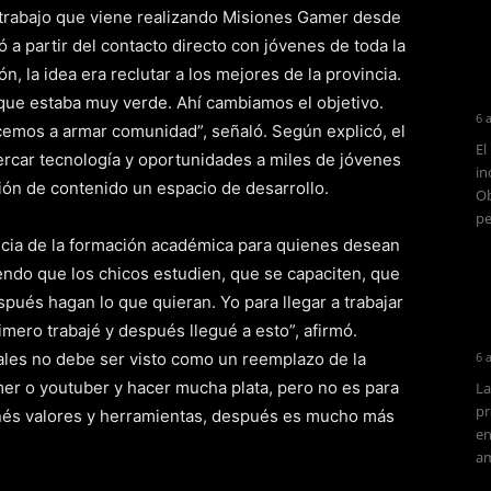
 trabajo que viene realizando Misiones Gamer desde
a partir del contacto directo con jóvenes de toda la
 la idea era reclutar a los mejores de la provincia.
ue estaba muy verde. Ahí cambiamos el objetivo.
6 
cemos a armar comunidad”, señaló. Según explicó, el
El
ercar tecnología y oportunidades a miles de jóvenes
in
ión de contenido un espacio de desarrollo.
Ob
pe
ncia de la formación académica para quienes desean
endo que los chicos estudien, que se capaciten, que
pués hagan lo que quieran. Yo para llegar a trabajar
mero trabajé y después llegué a esto”, afirmó.
iales no debe ser visto como un reemplazo de la
6 
er o youtuber y hacer mucha plata, pero no es para
La
pr
tenés valores y herramientas, después es mucho más
en
am