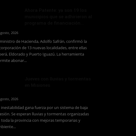
Ahora Patente: ya son 19 los
municipios que se adhirieron al
programa de financiación...
agosto, 2026
 ministro de Hacienda, Adolfo Safrán, confirmó la
corporación de 13 nuevas localidades, entre ellas
erá, Eldorado y Puerto Iguazú. La herramienta
rmite abonar...
Jueves con lluvias y tormentas
en Misiones
agosto, 2026
 inestabilidad gana fuerza por un sistema de baja
esión. Se esperan lluvias y tormentas organizadas
 toda la provincia con mejoras temporarias y
biente...