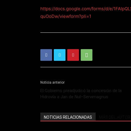
https://docs.google.com/forms/d/e/1FA
quOoDw/viewform?pli=1
Noticia anterior
El Gobierno preadjudicó la concesión de la
Hidrovía a Jan de Nul–Servimagnus
NOTICIAS RELACIONADAS
MÁS DEL AUTOR