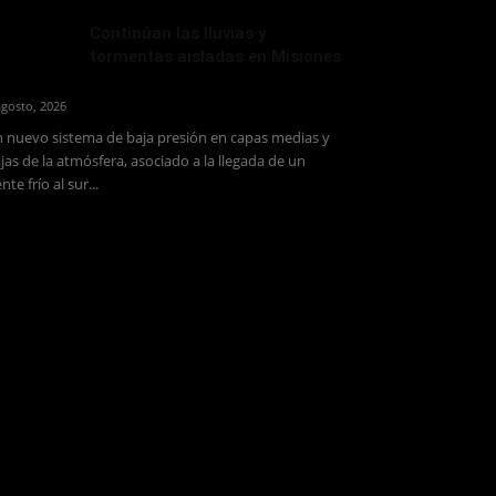
Continúan las lluvias y
tormentas aisladas en Misiones
agosto, 2026
 nuevo sistema de baja presión en capas medias y
jas de la atmósfera, asociado a la llegada de un
ente frío al sur...