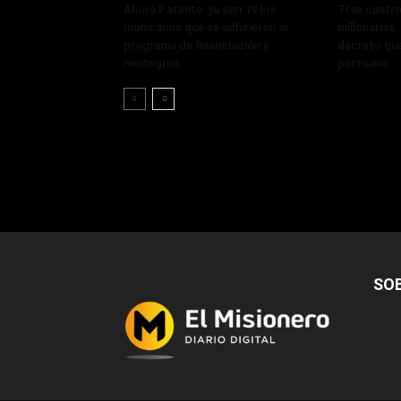
Ahora Patente: ya son 19 los
Tras cuatro
municipios que se adhirieron al
millonarias
programa de financiación y
decreto que
reintegros
portuario
SO