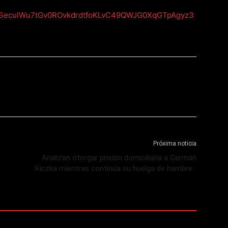
IpQLSeculWu7tGv0ROvkdrdtfoKLvC49QWJG0XqGTpAgyz3
Próxima noticia
Analizan otorgar prisión domiciliaria a Germán
Kiczka mientras continúa su huelga de hambre