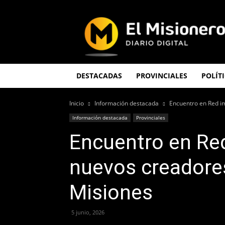
El
Misionero
DESTACADAS
PROVINCIALES
POLÍT
Inicio
Información destacada
Encuentro en Red i
Información destacada
Provinciales
Encuentro en Red
nuevos creadore
Misiones
5 junio, 2026