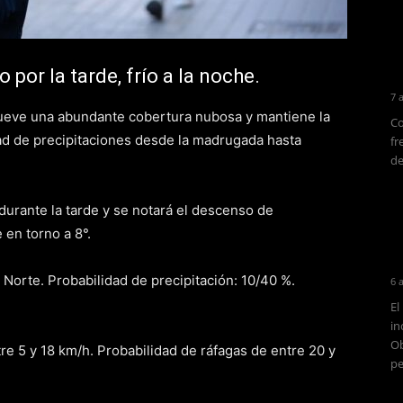
 por la tarde, frío a la noche.
7 
mueve una abundante cobertura nubosa y mantiene la
Co
dad de precipitaciones desde la madrugada hasta
fr
de
 durante la tarde y se notará el descenso de
 en torno a 8°.
 Norte. Probabilidad de precipitación: 10/40 %.
6 
El
in
Ob
re 5 y 18 km/h. Probabilidad de ráfagas de entre 20 y
pe