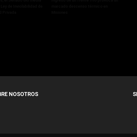
, el Senado dio media
Ingreso de un frente frío provoca un
 Ley de Inviolabilidad de
marcado descenso térmico en
d Privada
Misiones
BRE NOSOTROS
S