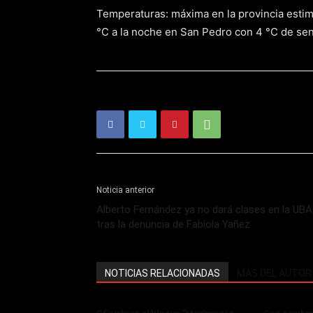
Temperaturas: máxima en la provincia estim
°C a la noche en San Pedro con 4 °C de sen
Noticia anterior
Alberto Fernández ya no dará clases en la UBA
tras la denuncia de Fabiola Yañez
NOTICIAS RELACIONADAS
MÁS DEL AUTOR