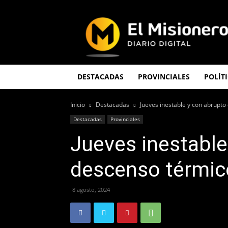
El
Misionero
DESTACADAS
PROVINCIALES
POLÍT
Inicio
Destacadas
Jueves inestable y con abrupt
Destacadas
Provinciales
Jueves inestable
descenso térmic
8 agosto, 2024