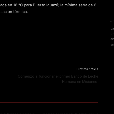
ada en 18 °C para Puerto Iguazú; la mínima sería de 6
sación térmica.
6 
La
pr
en
am
Próxima noticia
Comenzó a funcionar el primer Banco de Leche
Humana en Misiones