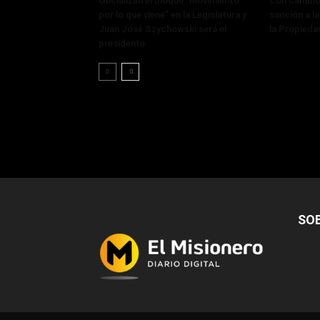
Oficializan el bloque “Movimiento
Con cambios
por lo que viene” en la Legislatura y
sanción a la
Juan José Szychowski será el
la Propieda
presidente
SO