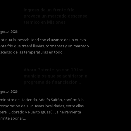
Ingreso de un frente frío
provoca un marcado descenso
térmico en Misiones
agosto, 2026
ntinúa la inestabilidad con el avance de un nuevo
ente frío que traerá lluvias, tormentas y un marcado
scenso de las temperaturas en todo...
Ahora Patente: ya son 19 los
municipios que se adhirieron al
programa de financiación...
agosto, 2026
 ministro de Hacienda, Adolfo Safrán, confirmó la
corporación de 13 nuevas localidades, entre ellas
erá, Eldorado y Puerto Iguazú. La herramienta
rmite abonar...