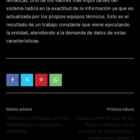
temáticas. Uno de los valores más importantes del
sistema radica en la exactitud de la información ya que es
actualizada por los propios equipos técnicos. Esto es el
resultado de un trabajo constante que viene ejecutando
la entidad, atendiendo a la demanda de datos de estas
características.
Noticia anterior
Próxima noticia
Jubilación anticipada: ya están
Massa prometió que de ser
disponibles los turnos para
electo culminará con el
tramitarla
proceso de recuperación y
equiparación salarial a