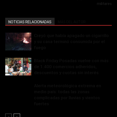
militares
NOTICIAS RELACIONADAS
MÁS DEL AUTOR
Creyó que había apagado un cigarrillo
y su casa terminó consumida por el
fuego
Black Friday Posadas vuelve con más
de 1.400 comercios adheridos,
descuentos y cuotas sin interés
Alerta meteorológica extrema en
medio país: todas las zonas
complicadas por lluvias y vientos
fuertes