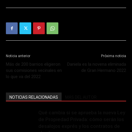
Noticia anterior
Próxima noticia
Más de 200 barrios eligieron
Daniela es la novena eliminada
sus comisiones vecinales en
de Gran Hermano 2022
lo que va del 2022
NOTICIAS RELACIONADAS
MÁS DEL AUTOR
Qué cambia si se aprueba la nueva Ley
de Propiedad Privada: cómo serán los
desalojos exprés y los contratos de