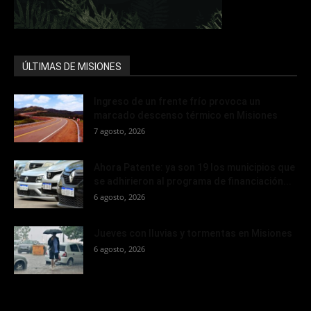
ÚLTIMAS DE MISIONES
Ingreso de un frente frío provoca un
marcado descenso térmico en Misiones
7 agosto, 2026
Ahora Patente: ya son 19 los municipios que
se adhirieron al programa de financiación...
6 agosto, 2026
Jueves con lluvias y tormentas en Misiones
6 agosto, 2026