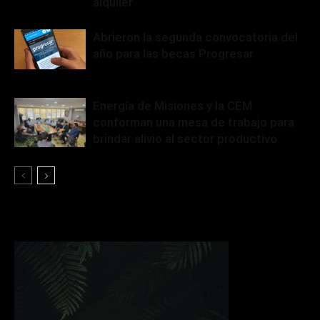
alquiler
Abrieron la segunda convocatoria del
año para las becas Progresar
Energía de Misiones y la CEM
conforman una mesa de trabajo para
brindar alivio al sector productivo