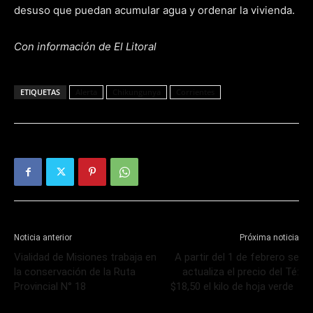
desuso que puedan acumular agua y ordenar la vivienda.
Con información de El Litoral
ETIQUETAS
Alerta
Chikungunya
Corrientes
Noticia anterior
Próxima noticia
Vialidad de Misiones trabaja en
A partir del 1 de febrero se
la conservación de la Ruta
actualiza el precio del Té:
Provincial N° 18
$18,50 el kilo de hoja verde