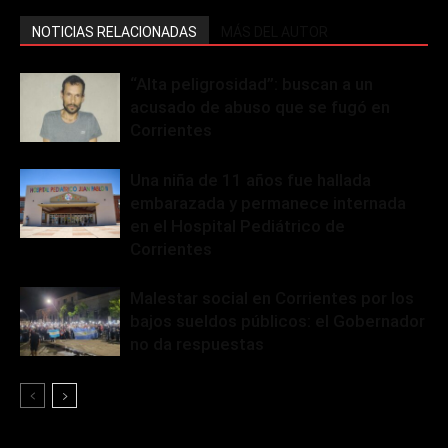
NOTICIAS RELACIONADAS
MÁS DEL AUTOR
“Alta peligrosidad”: buscan a un
acusado de abuso que se fugó en
Corrientes
Una niña de 11 años fue hallada
embarazada y permanece internada
en el Hospital Pediátrico de
Corrientes
Malestar social en Corrientes por los
bajos sueldos públicos: el Gobernador
no da respuestas