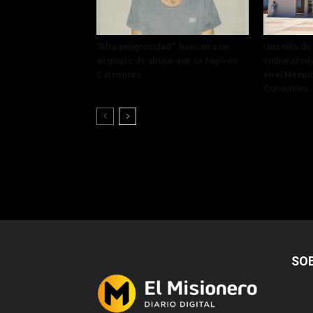
“Alta peligrosidad”: buscan a un
Una niña de
acusado de abuso que se fugó en
embarazada
Corrientes
en el Hospi
Corrientes
SO