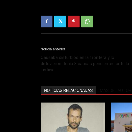
Noticia anterior
Causaba disturbios en la frontera y lo
detuvieron: tenía 8 causas pendientes ante la
justicia
NOTICIAS RELACIONADAS
MÁS DEL AUTOR