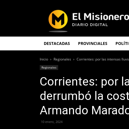
El
Misionero
DESTACADAS
PROVINCIALES
POLÍT
Inicio
Regionales
Corrientes: por las intensas ll
Regionales
Corrientes: por l
derrumbó la cos
Armando Marado
10 enero, 2024