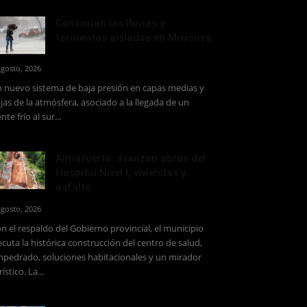
Continúan las lluvias y
tormentas aisladas en Misiones
agosto, 2026
 nuevo sistema de baja presión en capas medias y
jas de la atmósfera, asociado a la llegada de un
ente frío al sur...
Almafuerte: avanzan obras del
Hospital Nivel I, viviendas y
asfalto
agosto, 2026
n el respaldo del Gobierno provincial, el municipio
ecuta la histórica construcción del centro de salud,
pedrado, soluciones habitacionales y un mirador
rístico. La...