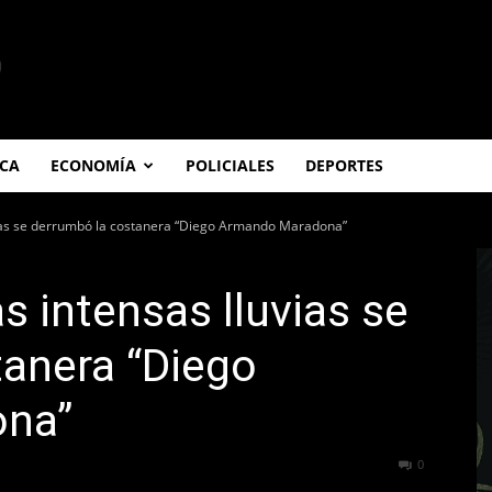
ICA
ECONOMÍA
POLICIALES
DEPORTES
uvias se derrumbó la costanera “Diego Armando Maradona”
as intensas lluvias se
tanera “Diego
na”
444
0