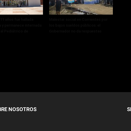
 11 años fue hallada
Malestar social en Corrientes por
 y permanece internada
los bajos sueldos públicos: el
tal Pediátrico de
Gobernador no da respuestas
BRE NOSOTROS
S