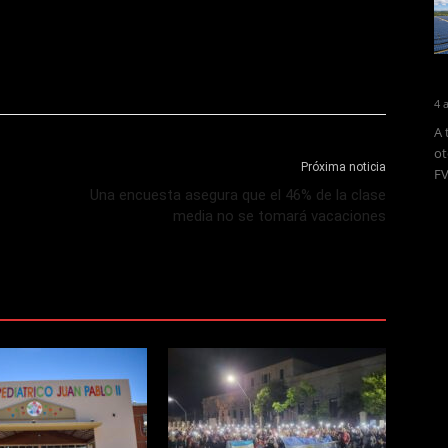
4 
A 
ot
Próxima noticia
FV
Una encuesta asegura que el 46% de la clase
media no se tomará vacaciones