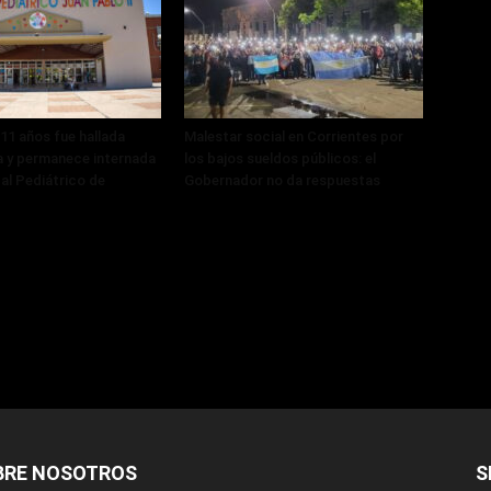
 11 años fue hallada
Malestar social en Corrientes por
 y permanece internada
los bajos sueldos públicos: el
tal Pediátrico de
Gobernador no da respuestas
BRE NOSOTROS
S