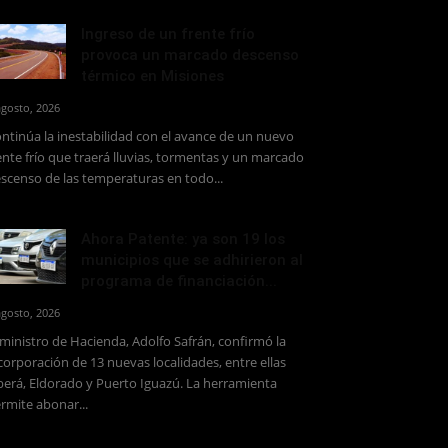
Ingreso de un frente frío
provoca un marcado descenso
térmico en Misiones
agosto, 2026
ntinúa la inestabilidad con el avance de un nuevo
ente frío que traerá lluvias, tormentas y un marcado
scenso de las temperaturas en todo...
Ahora Patente: ya son 19 los
municipios que se adhirieron al
programa de financiación...
agosto, 2026
 ministro de Hacienda, Adolfo Safrán, confirmó la
corporación de 13 nuevas localidades, entre ellas
erá, Eldorado y Puerto Iguazú. La herramienta
rmite abonar...