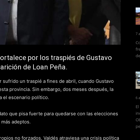
7 
Co
fr
de
ortalece por los traspiés de Gustavo
parición de Loan Peña.
 sufrido un traspié a fines de abril, cuando Gustavo
n esta provincia. Sin embargo, dos meses después, la
 el escenario político.
6 
El
in
ato que pisa fuerte para quedarse con las elecciones
Ob
 más adeptos.
pe
opios no forzados, Valdés atraviesa una crisis política