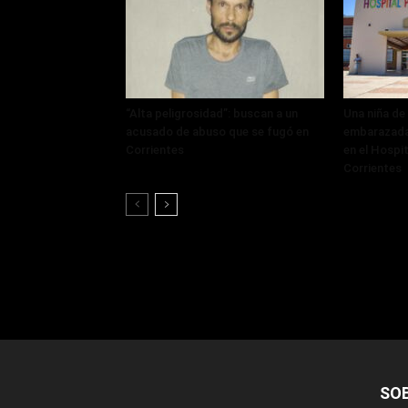
“Alta peligrosidad”: buscan a un
Una niña de
acusado de abuso que se fugó en
embarazada
Corrientes
en el Hospi
Corrientes
SO