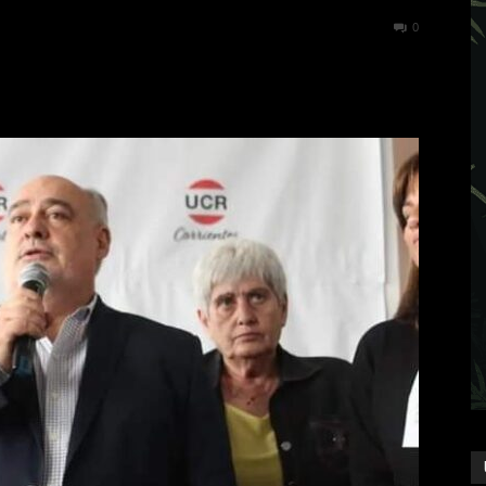
998
0