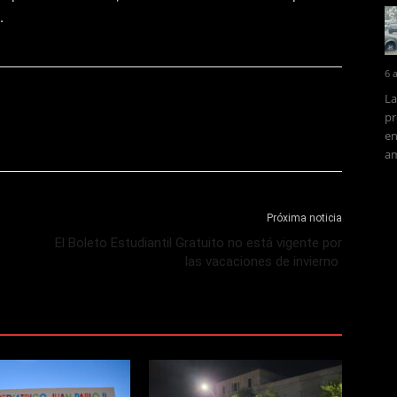
.
6 
La
pr
en
am
Próxima noticia
El Boleto Estudiantil Gratuito no está vigente por
las vacaciones de invierno