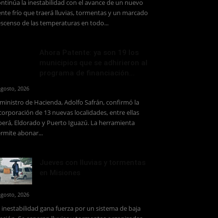
ntinúa la inestabilidad con el avance de un nuevo
ente frío que traerá lluvias, tormentas y un marcado
scenso de las temperaturas en todo...
Ahora Patente: ya son 19 los
municipios que se adhirieron al
programa de financiación...
agosto, 2026
 ministro de Hacienda, Adolfo Safrán, confirmó la
corporación de 13 nuevas localidades, entre ellas
erá, Eldorado y Puerto Iguazú. La herramienta
rmite abonar...
Jueves con lluvias y tormentas
en Misiones
agosto, 2026
 inestabilidad gana fuerza por un sistema de baja