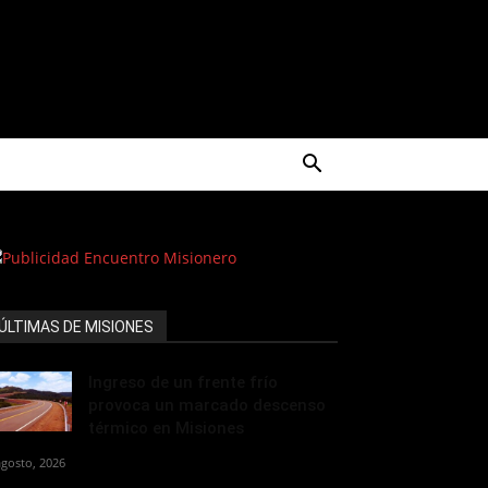
ÚLTIMAS DE MISIONES
Ingreso de un frente frío
provoca un marcado descenso
térmico en Misiones
agosto, 2026