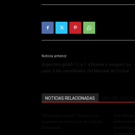
Noticia anterior
Argentina goleó 11 a 1 a Bolivia y aseguró su
pase a las semifinales del Mundial de Futsal
NOTICIAS RELACIONADAS
MÁS DEL AUTOR
“Alta peligrosidad”: buscan a un
Una niña de
acusado de abuso que se fugó en
embarazada
Corrientes
en el Hospi
Corrientes