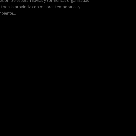
esión. Se esperan lluvias y tormentas organizadas
 toda la provincia con mejoras temporarias y
biente...