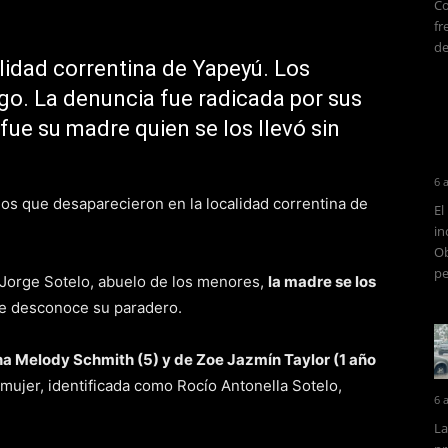
Co
fr
de
lidad correntina de Yapeyú. Los
o. La denuncia fue radicada por sus
ue su madre quien se los llevó sin
6 
nos que desaparecieron en la localidad correntina de
El
in
Ob
pe
 Jorge Sotelo, abuelo de los menores,
la madre se los
e desconoce su paradero.
ena Melody Schmith (5) y de Zoe Jazmín Taylor (1 año
 mujer, identificada como Rocío Antonella Sotelo,
6 
La