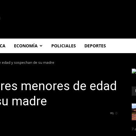
ICA
ECONOMÍA
POLICIALES
DEPORTES
e edad y sospechan de su madre
tres menores de edad
su madre
323
0
7 