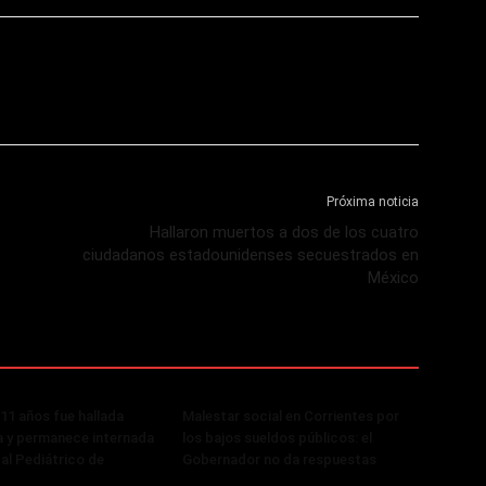
Próxima noticia
Hallaron muertos a dos de los cuatro
ciudadanos estadounidenses secuestrados en
México
 11 años fue hallada
Malestar social en Corrientes por
 y permanece internada
los bajos sueldos públicos: el
tal Pediátrico de
Gobernador no da respuestas