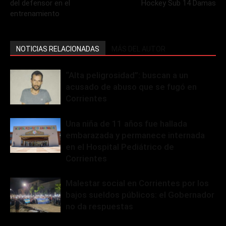
del defensor en el
Hockey Sub 14 Damas
entrenamiento
NOTICIAS RELACIONADAS
MÁS DEL AUTOR
“Alta peligrosidad”: buscan a un
acusado de abuso que se fugó en
Corrientes
Una niña de 11 años fue hallada
embarazada y permanece internada
en el Hospital Pediátrico de
Corrientes
Malestar social en Corrientes por los
bajos sueldos públicos: el Gobernador
no da respuestas