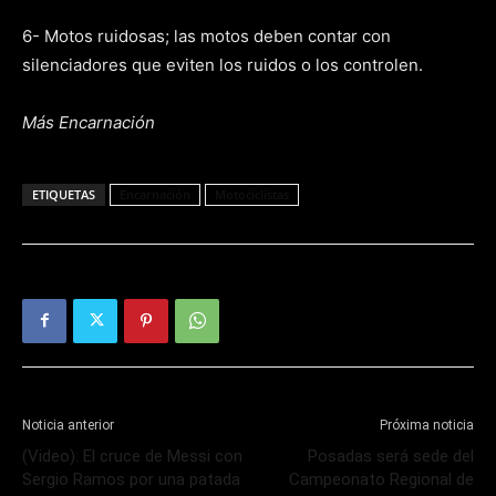
6- Motos ruidosas; las motos deben contar con
silenciadores que eviten los ruidos o los controlen.
Más Encarnación
ETIQUETAS
Encarnación
Motociclistas
Noticia anterior
Próxima noticia
(Video): El cruce de Messi con
Posadas será sede del
Sergio Ramos por una patada
Campeonato Regional de