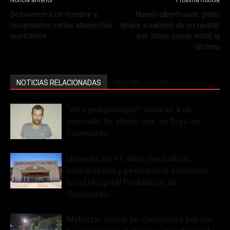
Detuvieron a un hombre y
Nuevo ciberfraude: piden
recuperaron varios elementos
dinero a cambio de no revelar
sustraídos
qué sitios porno visitó la
víctima
NOTICIAS RELACIONADAS
MÁS DEL AUTOR
“Alta peligrosidad”: buscan a un
acusado de abuso que se fugó en
Corrientes
Una niña de 11 años fue hallada
embarazada y permanece internada
en el Hospital Pediátrico de
Corrientes
Malestar social en Corrientes por los