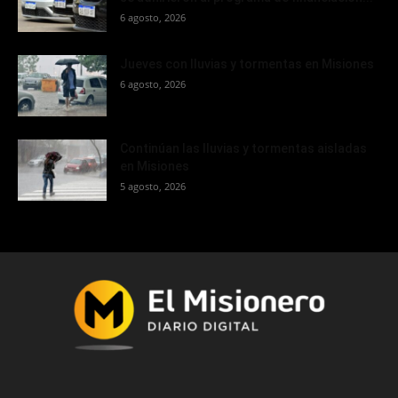
6 agosto, 2026
Jueves con lluvias y tormentas en Misiones
6 agosto, 2026
Continúan las lluvias y tormentas aisladas
en Misiones
5 agosto, 2026