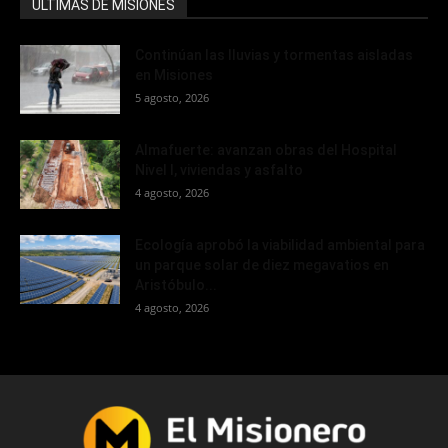
ÚLTIMAS DE MISIONES
Continúan las lluvias y tormentas aisladas
en Misiones
5 agosto, 2026
Almafuerte: avanzan obras del Hospital
Nivel I, viviendas y asfalto
4 agosto, 2026
Ecología aprobó la viabilidad ambiental para
un parque solar de diez megavatios en
Aristóbulo...
4 agosto, 2026