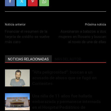
Noticia anterior
Próxima noticia
Financiar el resumen de la
Asesinaron a balazos a dos
tarjeta de crédito se vuelve
mujeres en Rosario y buscan
más caro
al novio de una de ellas
NOTICIAS RELACIONADAS
MÁS DEL AUTOR
“Alta peligrosidad”: buscan a un
acusado de abuso que se fugó en
Corrientes
Una niña de 11 años fue hallada
embarazada y permanece internada
en el Hospital Pediátrico de