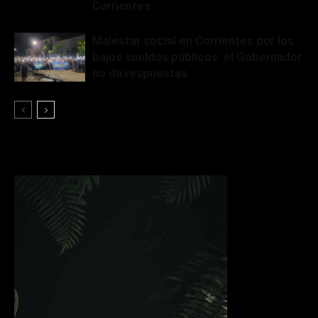
Corrientes
Malestar social en Corrientes por los
bajos sueldos públicos: el Gobernador
no da respuestas