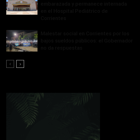
embarazada y permanece internada
en el Hospital Pediátrico de
Corrientes
Malestar social en Corrientes por los
bajos sueldos públicos: el Gobernador
no da respuestas