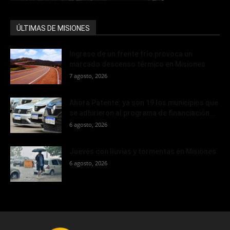
ÚLTIMAS DE MISIONES
Ingreso de un frente frío provoca un
marcado descenso térmico en Misiones
7 agosto, 2026
Ahora Patente: ya son 19 los municipios que
se adhirieron al programa de financiación...
6 agosto, 2026
Jueves con lluvias y tormentas en Misiones
6 agosto, 2026