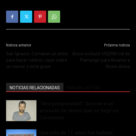
Noticia anterior
Próxima noticia
San Ignacio: Cortaban un árbol
Boca rechazó US$300 mil de
para hacer carbón, cayó sobre
Flamengo para llevarse a
un menor y está grave
Rossi ahora
NOTICIAS RELACIONADAS
MÁS DEL AUTOR
“Alta peligrosidad”: buscan a un
acusado de abuso que se fugó en
Corrientes
Una niña de 11 años fue hallada