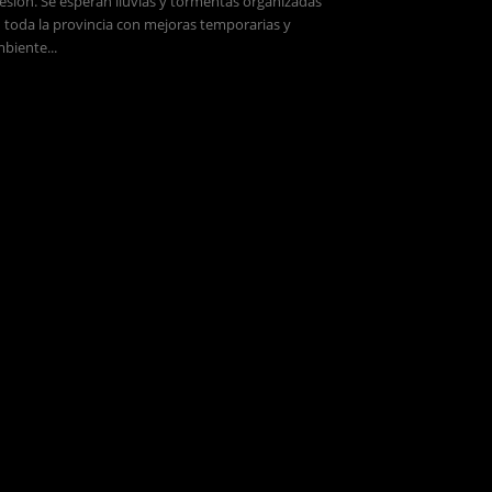
esión. Se esperan lluvias y tormentas organizadas
 toda la provincia con mejoras temporarias y
biente...