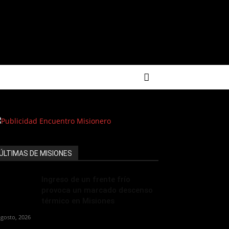
ÚLTIMAS DE MISIONES
Ingreso de un frente frío
provoca un marcado descenso
térmico en Misiones
agosto, 2026