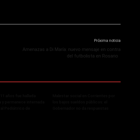
Próxima noticia
Amenazas a Di María: nuevo mensaje en contra
del futbolista en Rosario
 11 años fue hallada
Malestar social en Corrientes por
 y permanece internada
los bajos sueldos públicos: el
tal Pediátrico de
Gobernador no da respuestas