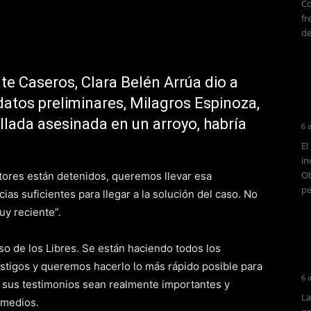
Co
fr
de
te Caseros, Clara Belén Arrúa dio a
datos preliminares, Milagros Espinoza,
llada asesinada en un arroyo, habría
6 
El
in
Ob
tores están detenidos, queremos llevar esa
pe
ias suficientes para llegar a la solución del caso. No
y reciente”.
so de los Libres. Se están haciendo todos los
testigos y queremos hacerlo lo más rápido posible para
6 
 sus testimonios sean realmente importantes y
La
 medios.