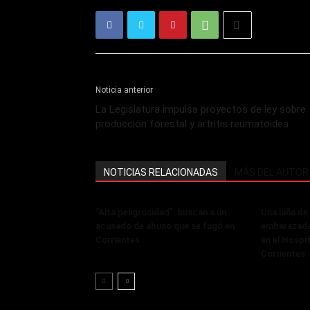
Noticia anterior
La Legislatura impulsa proyectos de ley sobre
producción forestal y artritis reumatoidea
NOTICIAS RELACIONADAS
MÁS DEL AUTOR
“Alta peligrosidad”: buscan a un
Una niña de
acusado de abuso que se fugó en
embarazada
Corrientes
en el Hospi
Corrientes