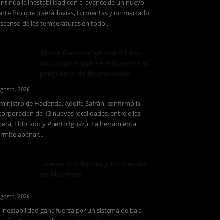
ntinúa la inestabilidad con el avance de un nuevo
ente frío que traerá lluvias, tormentas y un marcado
scenso de las temperaturas en todo...
Ahora Patente: ya son 19 los
municipios que se adhirieron al
programa de financiación...
agosto, 2026
 ministro de Hacienda, Adolfo Safrán, confirmó la
corporación de 13 nuevas localidades, entre ellas
erá, Eldorado y Puerto Iguazú. La herramienta
rmite abonar...
Jueves con lluvias y tormentas
en Misiones
agosto, 2026
 inestabilidad gana fuerza por un sistema de baja