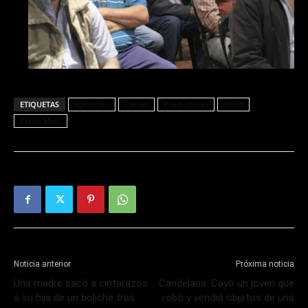
ETIQUETAS
Apóstoles
Carnet
Productores
Salud
Yerba Mate
Noticia anterior
Próxima noticia
Una madre sacó a cintarazos
Candelaria: Cayó un joven que
a su hija de un boliche tras
robó y vendió objetos de una