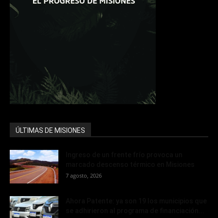
ÚLTIMAS DE MISIONES
Ingreso de un frente frío provoca un
marcado descenso térmico en Misiones
7 agosto, 2026
Ahora Patente: ya son 19 los municipios que
se adhirieron al programa de financiación...