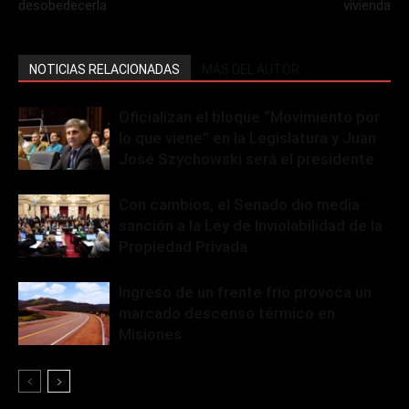
desobedecerla
vivienda
NOTICIAS RELACIONADAS
MÁS DEL AUTOR
Oficializan el bloque “Movimiento por
lo que viene” en la Legislatura y Juan
José Szychowski será el presidente
Con cambios, el Senado dio media
sanción a la Ley de Inviolabilidad de la
Propiedad Privada
Ingreso de un frente frío provoca un
marcado descenso térmico en
Misiones