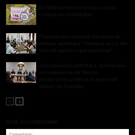
El INYM eliminó los límites para la
compra de estampillas
Passalacqua respaldó una mesa de
diálogo yerbatera: “Siempre estoy del
lado de aquellos que producen”
Desregulación yerbatera: ante la falta
de respuestas de Nación,
productores pidieron el apoyo del
obispo de Posadas
DEJÁ TU COMENTARIO