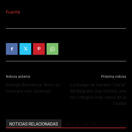
Fuente
Noticia anterior
Próxima noticia
Rodrigo Bentancur firmó su
La huelga de hambre "cheta"
contrato con Juventus
del Belgrano Day School, uno
los colegios más caros de la
Ciudad
NOTICIAS RELACIONADAS
MÁS DEL AUTOR