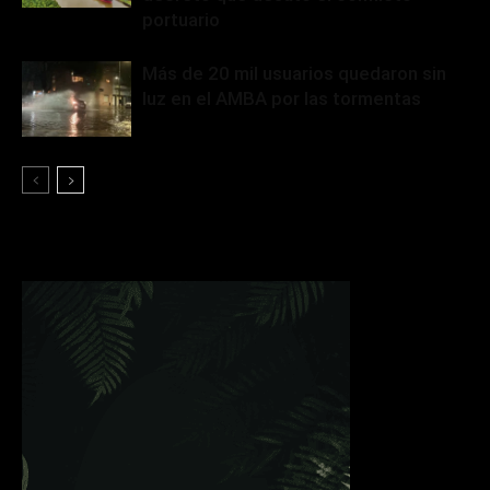
portuario
Más de 20 mil usuarios quedaron sin
luz en el AMBA por las tormentas