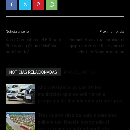
Noticia anterior
Próxima noticia
Karol G encabeza el Billboard
Demichelis evalúa cambiar el
200 con su álbum “Mañana
equipo entero de River para el
será bonito”
debut en Copa Argentina
NOTICIAS RELACIONADAS
MÁS DEL AUTOR
Ahora Patente: ya son 19 los
municipios que se adhirieron al
programa de financiación y reintegros
Tras cuatro días de paro y pérdidas
millonarias, Nación suspendió el
decreto que desató el conflicto