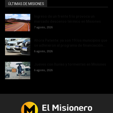
ÚLTIMAS DE MISIONES
Ingreso de un frente frío provoca un
marcado descenso térmico en Misiones
7 agosto, 2026
Ahora Patente: ya son 19 los municipios que
se adhirieron al programa de financiación...
6 agosto, 2026
Jueves con lluvias y tormentas en Misiones
6 agosto, 2026