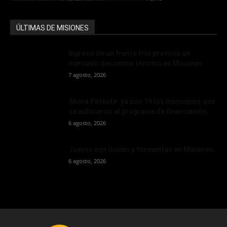
ÚLTIMAS DE MISIONES
Ingreso de un frente frío provoca un
marcado descenso térmico en Misiones
7 agosto, 2026
Ahora Patente: ya son 19 los municipios que
se adhirieron al programa de financiación...
6 agosto, 2026
Jueves con lluvias y tormentas en Misiones
6 agosto, 2026