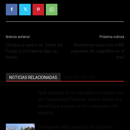
Noticia anterior
Próxima noticia
Choque y vuelco en Tierra del
Abandonan auto con 6400
Fuego y Costanera dejó un
paquetes de cigarrillos en el
herido
baúl
NOTICIAS RELACIONADAS
MÁS DEL AUTOR
Qué cambia si se aprueba la nueva Ley
de Propiedad Privada: cómo serán los
desalojos exprés y los contratos de
alquiler
Temporal dejó destrozos y daños