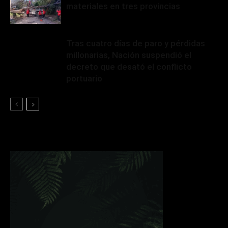
materiales en tres provincias
Tras cuatro días de paro y pérdidas
millonarias, Nación suspendió el
decreto que desató el conflicto
portuario