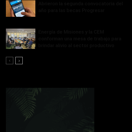
Abrieron la segunda convocatoria del
año para las becas Progresar
Energía de Misiones y la CEM
conforman una mesa de trabajo para
brindar alivio al sector productivo