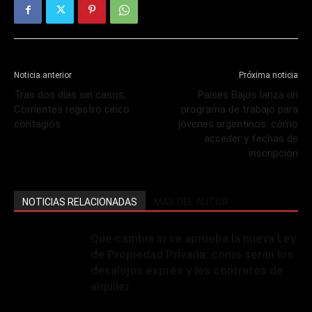
Noticia anterior
Próxima noticia
Tras dos días sin casos,
Países Bajos lanza un
Corrientes registró cinco
programa de trabajo para
contagios
jóvenes argentinos: cómo
acceder y fechas de
inscripción
NOTICIAS RELACIONADAS
MÁS DEL AUTOR
Qué cambia si se aprueba la nueva Ley
de Propiedad Privada: cómo serán los
desalojos exprés y los contratos de
alquiler