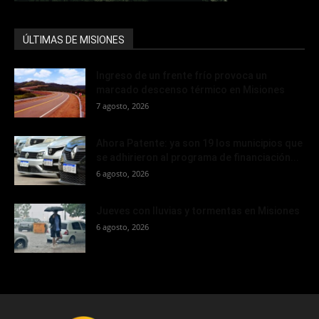
ÚLTIMAS DE MISIONES
Ingreso de un frente frío provoca un
marcado descenso térmico en Misiones
7 agosto, 2026
Ahora Patente: ya son 19 los municipios que
se adhirieron al programa de financiación...
6 agosto, 2026
Jueves con lluvias y tormentas en Misiones
6 agosto, 2026