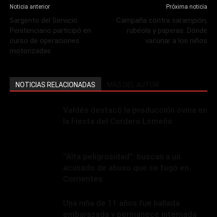
Noticia anterior
Próxima noticia
Sargento del Servicio
Campaña contra sarampión,
Penitenciario participó en
rubéola y paperas: Dónde
curso de operaciones
vacunar a los niños
motorizadas
NOTICIAS RELACIONADAS
MÁS DEL AUTOR
Valdés destacó la producción ovina en
la Fiesta del Cordero Lomeño
“Alta peligrosidad”: buscan a un
acusado de abuso que se fugó en
Corrientes
Una niña de 11 años fue hallada
embarazada y permanece internada