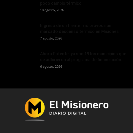
poco cambio térmico
10 agosto, 2026
Ingreso de un frente frío provoca un
marcado descenso térmico en Misiones
7 agosto, 2026
Ahora Patente: ya son 19 los municipios que
se adhirieron al programa de financiación...
6 agosto, 2026