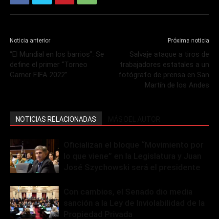
Noticia anterior
Próxima noticia
“El Mundial en los barrios”: Se
Salvaje ataque a tiros de
define el primer “Torneo
trabajadores estatales a un
Gamer FIFA 2022”
fotógrafo de prensa en San
Martín de los Andes
NOTICIAS RELACIONADAS
MÁS DEL AUTOR
Oficializan el bloque “Movimiento por
lo que viene” en la Legislatura y Juan
José Szychowski será el presidente
Con cambios, el Senado dio media
sanción a la Ley de Inviolabilidad de la
Propiedad Privada