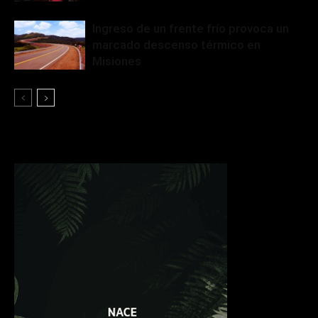
Ingreso de un frente frío provoca un
marcado descenso térmico en
Misiones