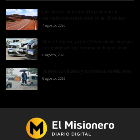
Ingreso de un frente frío provoca un
marcado descenso térmico en Misiones
7 agosto, 2026
Ahora Patente: ya son 19 los municipios que
se adhirieron al programa de financiación...
6 agosto, 2026
Jueves con lluvias y tormentas en Misiones
6 agosto, 2026