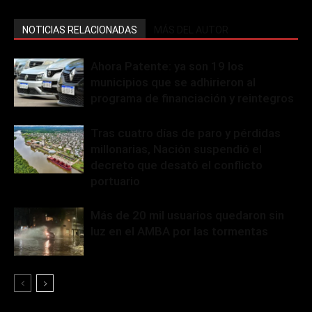
NOTICIAS RELACIONADAS
MÁS DEL AUTOR
Ahora Patente: ya son 19 los
municipios que se adhirieron al
programa de financiación y reintegros
Tras cuatro días de paro y pérdidas
millonarias, Nación suspendió el
decreto que desató el conflicto
portuario
Más de 20 mil usuarios quedaron sin
luz en el AMBA por las tormentas