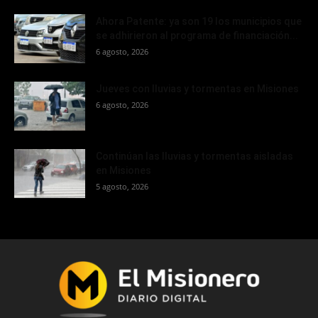
Ahora Patente: ya son 19 los municipios que
se adhirieron al programa de financiación...
6 agosto, 2026
Jueves con lluvias y tormentas en Misiones
6 agosto, 2026
Continúan las lluvias y tormentas aisladas
en Misiones
5 agosto, 2026