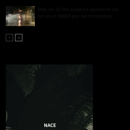
Más de 20 mil usuarios quedaron sin
luz en el AMBA por las tormentas