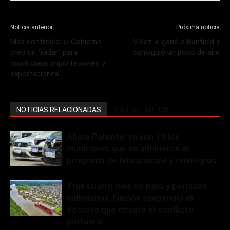
Noticia anterior
Próxima noticia
Más controles: el Gobierno
Vélez le ganó a Banfield y
creó un “radar” para
consiguió un poco de aire
monitorear importaciones y
exportaciones
NOTICIAS RELACIONADAS
MÁS DEL AUTOR
Ahora Patente: ya son 19 los
municipios que se adhirieron al
programa de financiación y reintegros
Tras cuatro días de paro y pérdidas
millonarias, Nación suspendió el
decreto que desató el conflicto
portuario