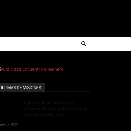
ÚLTIMAS DE MISIONES
Ingreso de un frente frío
provoca un marcado descenso
térmico en Misiones
agosto, 2026