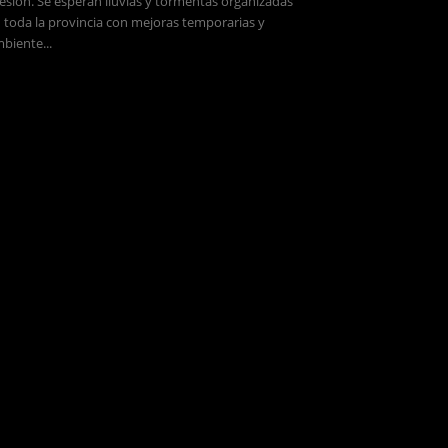
esión. Se esperan lluvias y tormentas organizadas
 toda la provincia con mejoras temporarias y
biente...