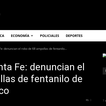
ICA
ECONOMÍA
POLICIALES
DEPORTES
e: denuncian el robo de 68 ampollas de fentanilo...
ta Fe: denuncian el
las de fentanilo de
ico
164
0
7 