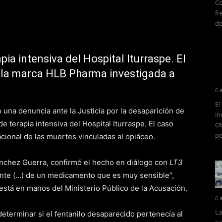
Co
fr
de
pia intensiva del Hospital Iturraspe. El
e la marca HLB Pharma investigada a
6 
El
una denuncia ante la Justicia por la desaparición de
in
 de terapia intensiva del Hospital Iturraspe. El caso
Ob
pe
acional de las muertes vinculadas al opiáceo.
Sánchez Guerra, confirmó el hecho en diálogo con
LT3
ante (…) de un medicamento que es muy sensible”,
 está en manos del Ministerio Público de la Acusación.
6 
La
eterminar si el fentanilo desaparecido pertenecía al