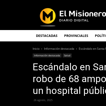
El
Misionero
DESTACADAS
PROVINCIALES
POLÍT
Inicio
Información destacada
Escándalo en Santa F
Información destacada
Salud
Escándalo en San
robo de 68 ampol
un hospital públ
26 agosto, 2025