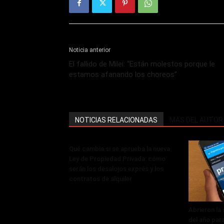
Noticia anterior
El fallido de Milei: “Están molestos porque le
estamos afanando los choreos”
NOTICIAS RELACIONADAS
MÁS DEL AUTOR
Qué cambia si se aprueba la nueva
Ley de Propiedad Privada: cómo
serán los desalojos exprés y los
contratos de alquiler
Abrieron la
del año par