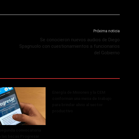
Próxima noticia
Se conocieron nuevos audios de Diego
Spagnuolo con cuestionamientos a funcionarios
del Gobierno
Energía de Misiones y la CEM
conforman una mesa de trabajo
para brindar alivio al sector
productivo
 segunda convocatoria
a las becas Progresar