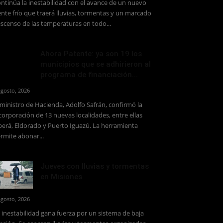
ntinúa la inestabilidad con el avance de un nuevo
ente frío que traerá lluvias, tormentas y un marcado
scenso de las temperaturas en todo...
Ahora Patente: ya son 19 los
municipios que se adhirieron al
programa de financiación...
agosto, 2026
 ministro de Hacienda, Adolfo Safrán, confirmó la
corporación de 13 nuevas localidades, entre ellas
erá, Eldorado y Puerto Iguazú. La herramienta
rmite abonar...
Jueves con lluvias y tormentas
en Misiones
agosto, 2026
 inestabilidad gana fuerza por un sistema de baja