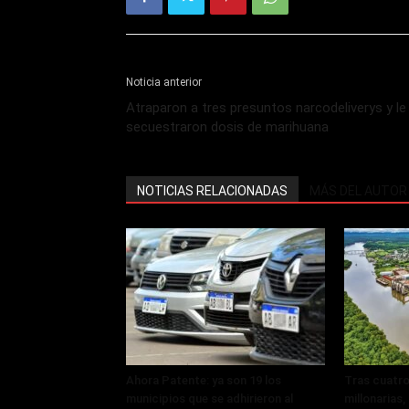
Noticia anterior
Atraparon a tres presuntos narcodeliverys y le
secuestraron dosis de marihuana
NOTICIAS RELACIONADAS
MÁS DEL AUTOR
Ahora Patente: ya son 19 los
Tras cuatro
municipios que se adhirieron al
millonarias