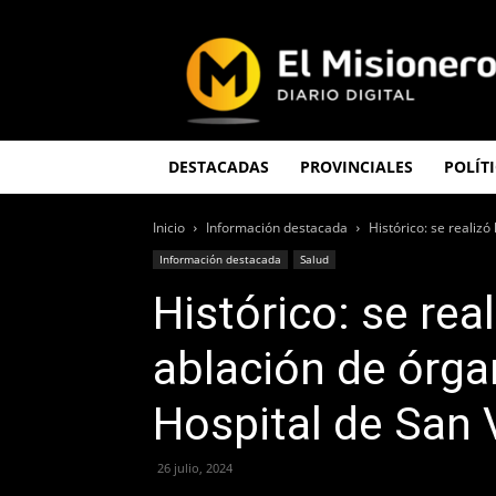
El
Misionero
DESTACADAS
PROVINCIALES
POLÍT
Inicio
Información destacada
Histórico: se realizó
Información destacada
Salud
Histórico: se rea
ablación de órgan
Hospital de San 
26 julio, 2024