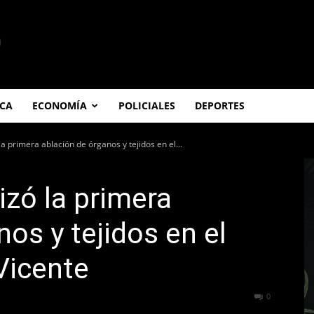
ICA
ECONOMÍA
POLICIALES
DEPORTES
 la primera ablación de órganos y tejidos en el...
lizó la primera
os y tejidos en el
Vicente
356
0