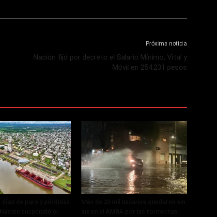
Próxima noticia
Nación fijó por decreto el Salario Mínimo, Vital y
Móvil en 254.231 pesos
 días de paro y pérdidas
Más de 20 mil usuarios quedaron sin
, Nación suspendió el
luz en el AMBA por las tormentas