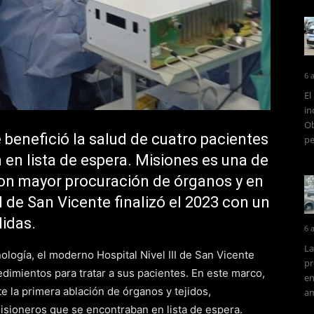
6 
El
in
Ob
 benefició la salud de cuatro pacientes
pe
en lista de espera. Misiones es una de
con mayor procuración de órganos y en
l de San Vicente finalizó el 2023 con un
didas.
6 
La
ología, el moderno Hospital Nivel III de San Vicente
pr
dimientos para tratar a sus pacientes. En este marco,
en
te la primera ablación de órganos y tejidos,
am
isioneros que se encontraban en lista de espera.