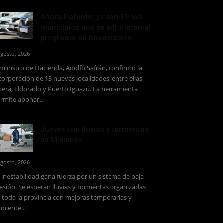
Ahora Patente: ya son 19 los
municipios que se adhirieron al
programa de financiación...
agosto, 2026
 ministro de Hacienda, Adolfo Safrán, confirmó la
corporación de 13 nuevas localidades, entre ellas
erá, Eldorado y Puerto Iguazú. La herramienta
rmite abonar...
Jueves con lluvias y tormentas
en Misiones
agosto, 2026
 inestabilidad gana fuerza por un sistema de baja
esión. Se esperan lluvias y tormentas organizadas
 toda la provincia con mejoras temporarias y
biente...