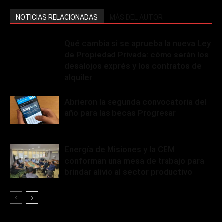
NOTICIAS RELACIONADAS
MÁS DEL AUTOR
Qué cambia si se aprueba la nueva Ley
de Propiedad Privada: cómo serán los
desalojos exprés y los contratos de
alquiler
Abrieron la segunda convocatoria del
año para las becas Progresar
Energía de Misiones y la CEM
conforman una mesa de trabajo para
brindar alivio al sector productivo