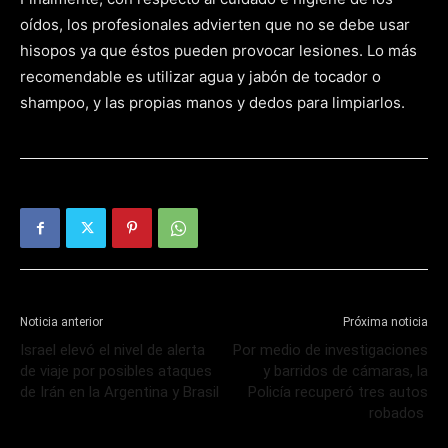
oídos, los profesionales advierten que no se debe usar
hisopos ya que éstos pueden provocar lesiones. Lo más
recomendable es utilizar agua y jabón de tocador o
shampoo, y las propias manos y dedos para limpiarlos.
Noticia anterior
Próxima noticia
Israel elevó el nivel de alerta
Por medio de investigaciones
de viaje por posibles ataques
y barridos de cámaras, la
de Irán en la Argentina y Brasil
Policía recuperó tres autos
robados