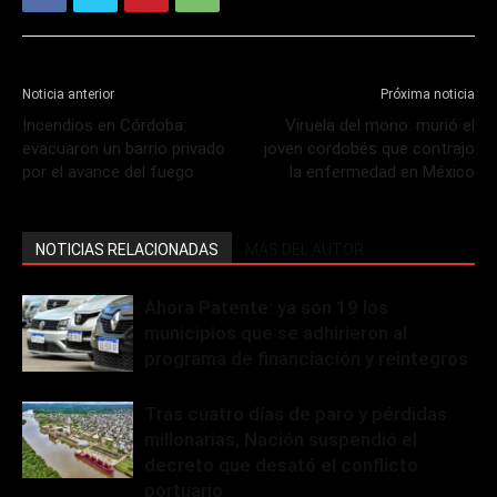
Noticia anterior
Próxima noticia
Incendios en Córdoba:
Viruela del mono: murió el
evacuaron un barrio privado
joven cordobés que contrajo
por el avance del fuego
la enfermedad en México
NOTICIAS RELACIONADAS
MÁS DEL AUTOR
Ahora Patente: ya son 19 los
municipios que se adhirieron al
programa de financiación y reintegros
Tras cuatro días de paro y pérdidas
millonarias, Nación suspendió el
decreto que desató el conflicto
portuario