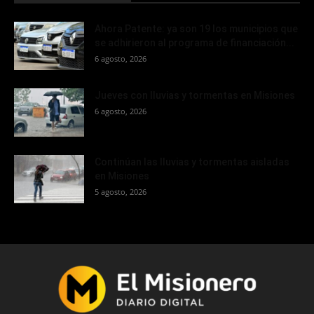
Ahora Patente: ya son 19 los municipios que
se adhirieron al programa de financiación...
6 agosto, 2026
Jueves con lluvias y tormentas en Misiones
6 agosto, 2026
Continúan las lluvias y tormentas aisladas
en Misiones
5 agosto, 2026