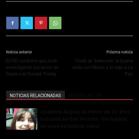
Noticia anterior
Próxima noticia
El FBI confirmó que está
Tinelli de Selección: la buena
investigando los lazos de
onda con Messi y el viaje a La
Rusia con Donald Trump
Paz
NOTICIAS RELACIONADAS
MÁS DEL AUTOR
Apareció Ángela, la menor de 12 años
buscada en San Vicente: fue hallada
en buen estado de salud