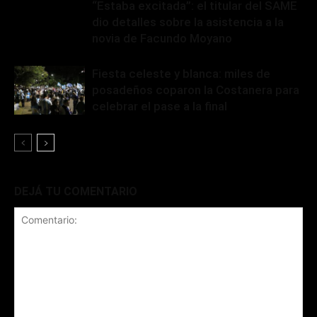
“Estaba excitada”: el titular del SAME
dio detalles sobre la asistencia a la
novia de Facundo Moyano
Fiesta celeste y blanca: miles de
posadeños coparon la Costanera para
celebrar el pase a la final
DEJÁ TU COMENTARIO