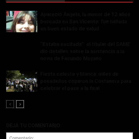
Apareció Ángela, la menor de 12 años
buscada en San Vicente: fue hallada
en buen estado de salud
“Estaba excitada”: el titular del SAME
dio detalles sobre la asistencia a la
novia de Facundo Moyano
Fiesta celeste y blanca: miles de
posadeños coparon la Costanera para
celebrar el pase a la final
DEJÁ TU COMENTARIO