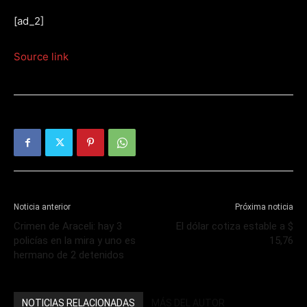
[ad_2]
Source link
Noticia anterior
Próxima noticia
Crimen de Araceli: hay 3
El dólar cotiza estable a $
policías en la mira y uno es
15,76
hermano de 2 detenidos
NOTICIAS RELACIONADAS
MÁS DEL AUTOR