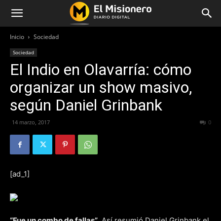
Inicio
Sociedad
Sociedad
El Indio en Olavarría: cómo
organizar un show masivo,
según Daniel Grinbank
14 marzo, 2017
283
0
[ad_1]
“Fue un combo de fallas”
. Así resumió Daniel Grinbank el