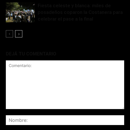
Fiesta celeste y blanca: miles de
posadeños coparon la Costanera para
celebrar el pase a la final
DEJÁ TU COMENTARIO