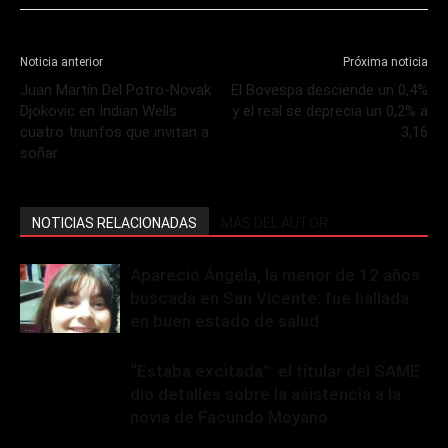
Noticia anterior
Próxima noticia
Juan Martín Del Potro-Novak
El Bovespa desciende un 0,4%
Djokovic en Indian Wells:
y el real se deprecia un 0,2% a
cuatro triunfos que invitan a
3,16
soñar
NOTICIAS RELACIONADAS
MÁS DEL AUTOR
Apareció Ángela, la menor de 12 años
buscada en San Vicente: fue hallada
en buen estado de salud
“Estaba excitada”: el titular del SAME
dio detalles sobre la asistencia a la
novia de Facundo Moyano