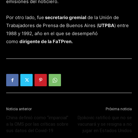
emisiones del noticiero.
Por otro lado, fue
secretario gremial
de la Unión de
Trabajadores de Prensa de Buenos Aires (
UTPBA
) entre
1988 y 1992, año en el que se desempeñó
como
dirigente de la FaTPren.
Noticia anterior
Próxima noticia
China definió como “imparcial”
Djokovic ratificó que no se
a la OMS por las críticas sobre
vacunará y se resigna a no
sus datos del Covid-19
jugar en Estados Unidos