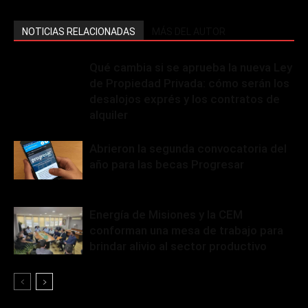
NOTICIAS RELACIONADAS
MÁS DEL AUTOR
Qué cambia si se aprueba la nueva Ley
de Propiedad Privada: cómo serán los
desalojos exprés y los contratos de
alquiler
Abrieron la segunda convocatoria del
año para las becas Progresar
Energía de Misiones y la CEM
conforman una mesa de trabajo para
brindar alivio al sector productivo