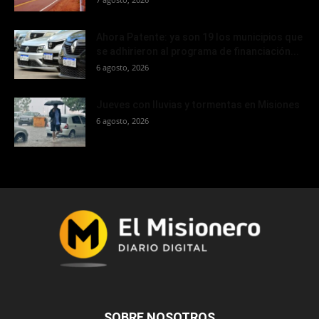
Ahora Patente: ya son 19 los municipios que
se adhirieron al programa de financiación...
6 agosto, 2026
Jueves con lluvias y tormentas en Misiones
6 agosto, 2026
SOBRE NOSOTROS