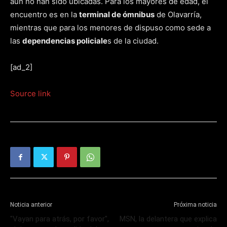
aún no han sido ubicadas. Para los mayores de edad, el
encuentro es en la
terminal de ómnibus
de Olavarría,
mientras que para los menores de dispuso como sede a
las
dependencias policiale
s de la ciudad.
[ad_2]
Source link
Noticia anterior
Próxima noticia
"Vayan para atrás, por favor",
MSN, la delantera que explica