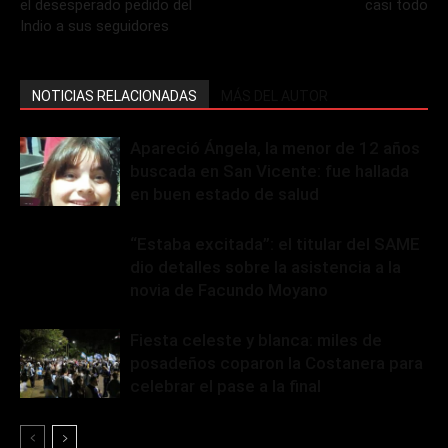
el desesperado pedido del
casi todo
Indio a sus seguidores
NOTICIAS RELACIONADAS
MÁS DEL AUTOR
Apareció Ángela, la menor de 12 años
buscada en San Vicente: fue hallada
en buen estado de salud
“Estaba excitada”: el titular del SAME
dio detalles sobre la asistencia a la
novia de Facundo Moyano
Fiesta celeste y blanca: miles de
posadeños coparon la Costanera para
celebrar el pase a la final