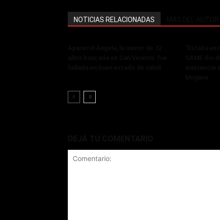
NOTICIAS RELACIONADAS
MÁS DEL AUTOR
Apareció Ángela, la menor de 12
“Estaba exci
años buscada en San Vicente: fue
SAME dio de
hallada en buen estado de salud
asistencia 
Moyano
DEJÁ TU COMENTARIO