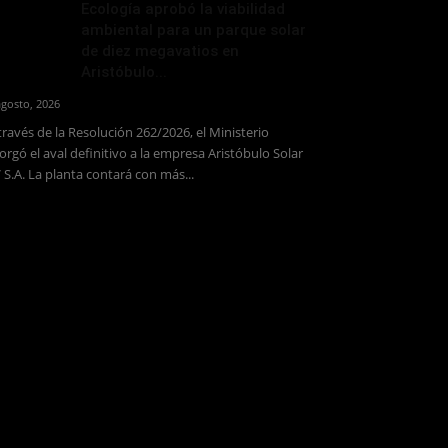
Ecología aprobó la viabilidad
ambiental para un parque solar
de diez megavatios en
Aristóbulo...
agosto, 2026
través de la Resolución 262/2026, el Ministerio
orgó el aval definitivo a la empresa Aristóbulo Solar
 S.A. La planta contará con más...