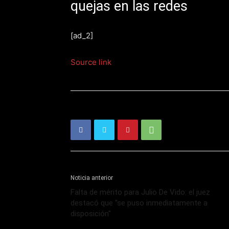
quejas en las redes
[ad_2]
Source link
Noticia anterior
Falta de mérito para Julio De Vido: el juez
destacó que "se puso inmediatamente a
disposición"