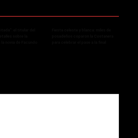
tada”: el titular del
Fiesta celeste y blanca: miles de
talles sobre la
posadeños coparon la Costanera
a la novia de Facundo
para celebrar el pase a la final