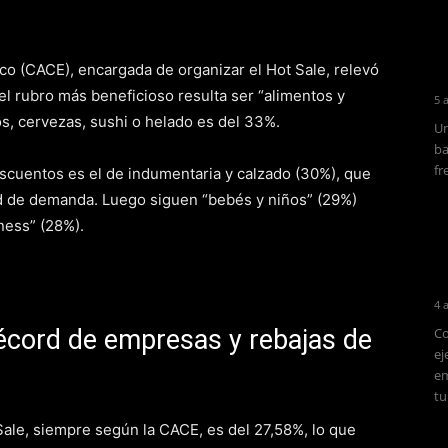
o (CACE), encargada de organizar el Hot Sale, relevó
l rubro más beneficioso resulta ser “alimentos y
5 
s, cervezas, sushi o helado es del 33%.
Un
ba
fr
scuentos es el de indumentaria y calzado (30%), que
d de demanda. Luego siguen “bebés y niños” (29%)
ness” (28%).
4 
récord de empresas y rebajas de
Co
ej
em
tu
ale, siempre según la CACE, es del 27,58%, lo que