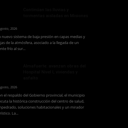
Continúan las lluvias y
tormentas aisladas en Misiones
agosto, 2026
 nuevo sistema de baja presión en capas medias y
jas de la atmósfera, asociado a la llegada de un
ente frío al sur...
Almafuerte: avanzan obras del
Hospital Nivel I, viviendas y
asfalto
agosto, 2026
n el respaldo del Gobierno provincial, el municipio
ecuta la histórica construcción del centro de salud,
pedrado, soluciones habitacionales y un mirador
rístico. La...