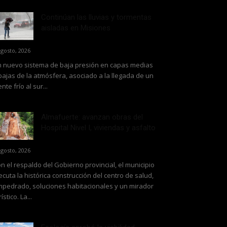
Continúan las lluvias y tormentas
aisladas en Misiones
agosto, 2026
 nuevo sistema de baja presión en capas medias
bajas de la atmósfera, asociado a la llegada de un
ente frío al sur...
Almafuerte: avanzan obras del
Hospital Nivel I, viviendas y asfalto
agosto, 2026
n el respaldo del Gobierno provincial, el municipio
ecuta la histórica construcción del centro de salud,
pedrado, soluciones habitacionales y un mirador
rístico. La...