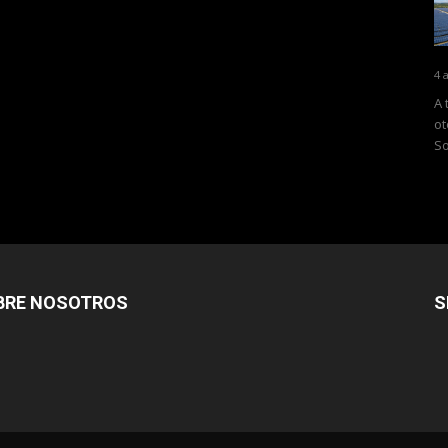
4 
A 
ot
So
BRE NOSOTROS
S