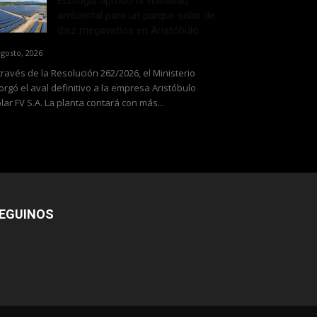
Ecología aprobó la viabilidad
ambiental para un parque solar de
diez megavatios en Aristóbulo...
agosto, 2026
través de la Resolución 262/2026, el Ministerio
orgó el aval definitivo a la empresa Aristóbulo
lar FV S.A. La planta contará con más...
EGUINOS