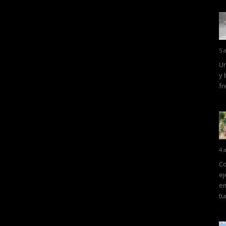
5 
Un
y 
fr
4 
Co
ej
em
tu