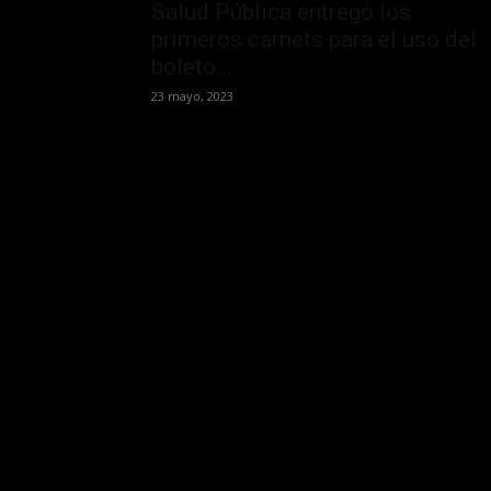
Salud Pública entregó los
primeros carnets para el uso del
boleto...
23 mayo, 2023