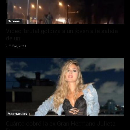
Nacional
Video: brutal golpiza a un joven a la salida
de un...
9 mayo, 2023
Espectáculos
Cuánto cobró la ex Gran Hermano Julieta