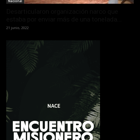
Nacional
Desarticularon organización narco que
estaba por enviar más de una tonelada...
21 junio, 2022