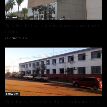
Nacional
Un bebé de 1 año se intoxicó con cocaína y
debió...
7 diciembre, 2022
Educación
San Javier: Maestro echó a un alumno de la