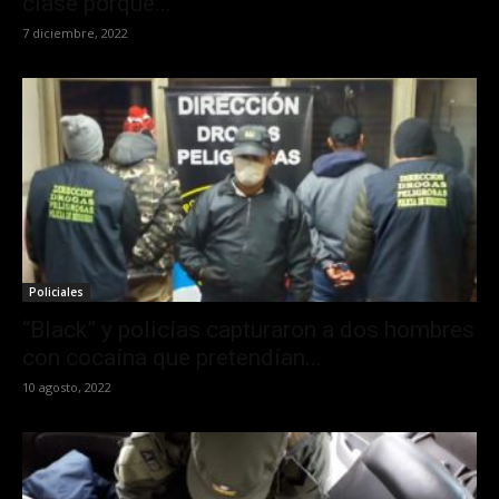
clase porque...
7 diciembre, 2022
Policiales
“Black” y policías capturaron a dos hombres
con cocaína que pretendían...
10 agosto, 2022