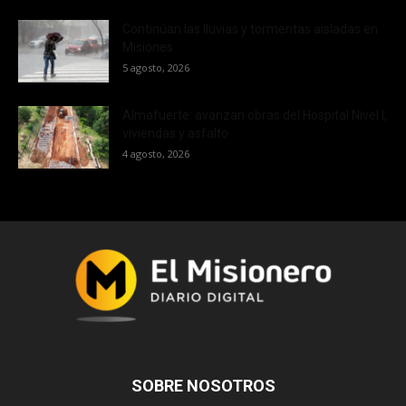
Continúan las lluvias y tormentas aisladas en
Misiones
5 agosto, 2026
Almafuerte: avanzan obras del Hospital Nivel I,
viviendas y asfalto
4 agosto, 2026
SOBRE NOSOTROS