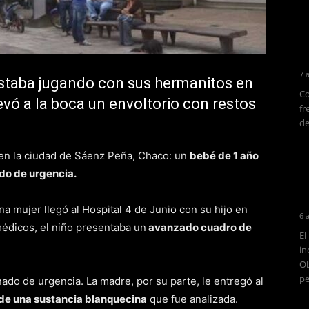
7 
estaba jugando con sus hermanitos en
Co
levó a la boca un envoltorio con restos
fr
de
 en la ciudad de Sáenz Peña, Chaco: un
bebé de 1 año
ado de urgencia.
 mujer llegó al Hospital 4 de Junio con su hijo en
6 
médicos, el niño presentaba un
avanzado cuadro de
El
in
Ob
pe
nado de urgencia. La madre, por su parte, le entregó al
 de una sustancia blanquecina
que fue analizada.