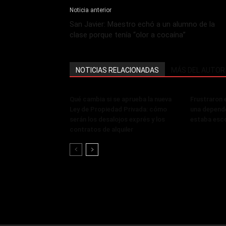
Noticia anterior
San Javier: Maestro echó a un alumno de la
clase porque tenía “olor a cocaína”
NOTICIAS RELACIONADAS
MÁS DEL AUTOR
Qué cambia si se aprueba la nueva
Frustraron 
Ley de Propiedad Privada: cómo
una depende
serán los desalojos exprés y los
estaba esc
contratos de alquiler