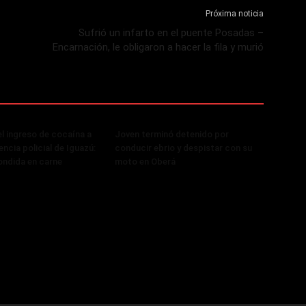
Próxima noticia
Sufrió un infarto en el puente Posadas –
Encarnación, le obligaron a hacer la fila y murió
el ingreso de cocaína a
Joven terminó detenido por
ncia policial de Iguazú:
conducir ebrio y despistar con su
ondida en carne
moto en Oberá