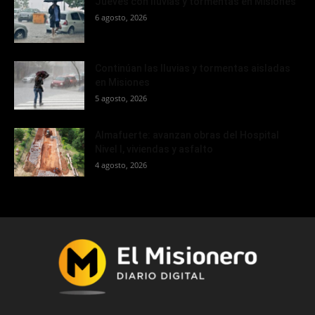
Jueves con lluvias y tormentas en Misiones
6 agosto, 2026
Continúan las lluvias y tormentas aisladas
en Misiones
5 agosto, 2026
Almafuerte: avanzan obras del Hospital
Nivel I, viviendas y asfalto
4 agosto, 2026