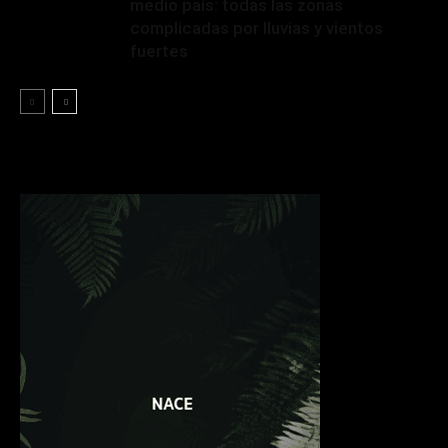
medio país: todas las zonas
complicadas por lluvias y vientos
fuertes