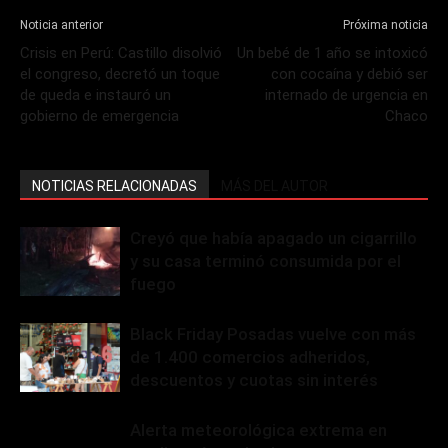
Noticia anterior
Próxima noticia
Crisis en Perú: Castillo disolvió
Un bebé de 1 año se intoxicó
el congreso, decretó un toque
con cocaína y debió ser
de queda e instauró un
internado de urgencia en
gobierno de emergencia
Chaco
NOTICIAS RELACIONADAS
MÁS DEL AUTOR
Creyó que había apagado un cigarrillo
y su casa terminó consumida por el
fuego
Black Friday Posadas vuelve con más
de 1.400 comercios adheridos,
descuentos y cuotas sin interés
Alerta meteorológica extrema en