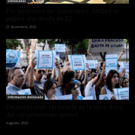
Destacadas
Por gestiones del Gobernador, ANSeS le
pagará una deuda de $2...
21 diciembre, 2022
Información destacada
Deudores UVA: Un detalle de la letra chica
del congelamiento generó...
6 agosto, 2022