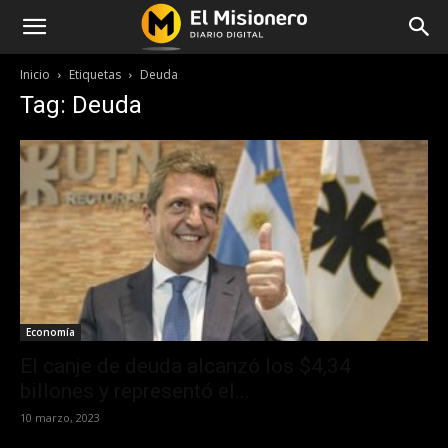
Inicio
Etiquetas
Deuda
Tag: Deuda
Economía
El canje de deuda alcanzó los $4,34
billones y representó el...
10 marzo, 2023