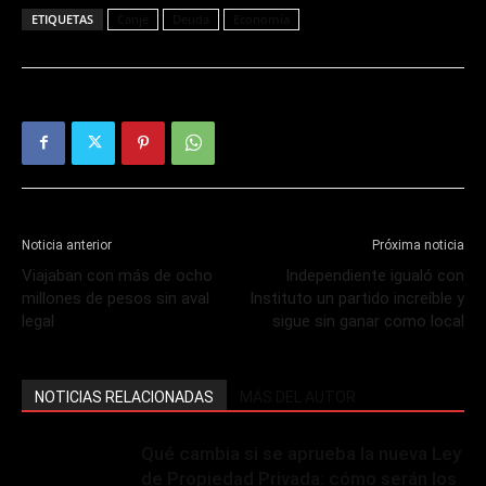
ETIQUETAS
Canje
Deuda
Economía
Noticia anterior
Próxima noticia
Viajaban con más de ocho
Independiente igualó con
millones de pesos sin aval
Instituto un partido increíble y
legal
sigue sin ganar como local
NOTICIAS RELACIONADAS
MÁS DEL AUTOR
Qué cambia si se aprueba la nueva Ley
de Propiedad Privada: cómo serán los