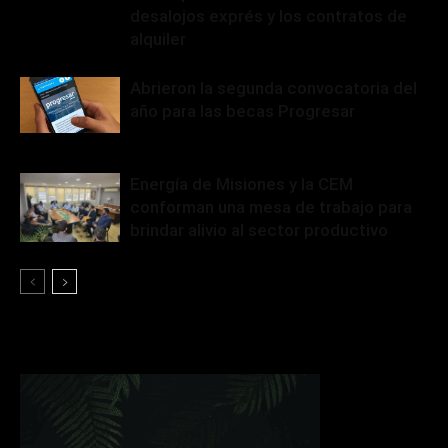
desalojos exprés y los contratos de
alquiler
Abrieron la segunda convocatoria del
año para las becas Progresar
Energía de Misiones y la CEM
conforman una mesa de trabajo para
brindar alivio al sector productivo