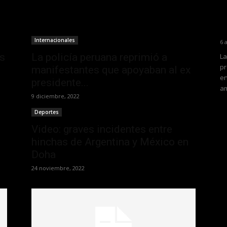
Internacionales
6 
as
La policía peruana reprimió a
La
pr
manifestantes que apoyaban al ex
en
presidente...
am
9 diciembre, 2022
Deportes
Video: graves incidentes entre
hinchas de Argentina y México en
Doha
24 noviembre, 2022