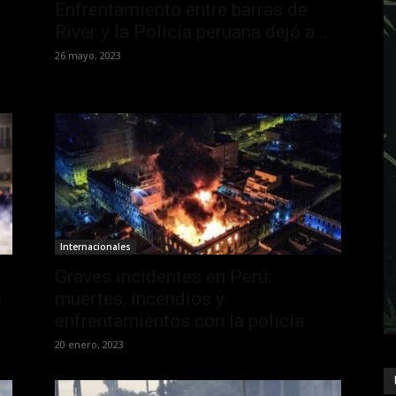
Enfrentamiento entre barras de
River y la Policía peruana dejó a...
26 mayo, 2023
Internacionales
Graves incidentes en Perú:
s
muertes, incendios y
enfrentamientos con la policía
20 enero, 2023