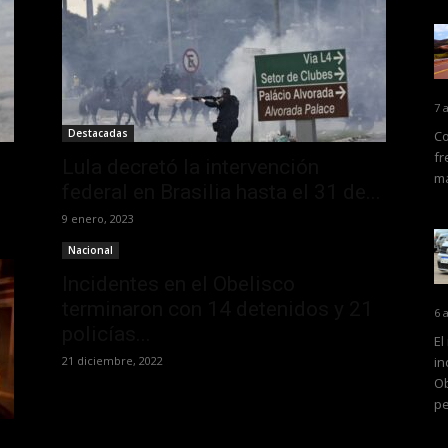
7 
Destacadas
Co
fr
Lula decretó la intervención
ma
federal en Brasilia hasta el 31 de...
9 enero, 2023
Nacional
Incidentes en el Obelisco
terminaron con 14 detenidos y 21
6 
policías...
El
21 diciembre, 2022
in
Ob
pe