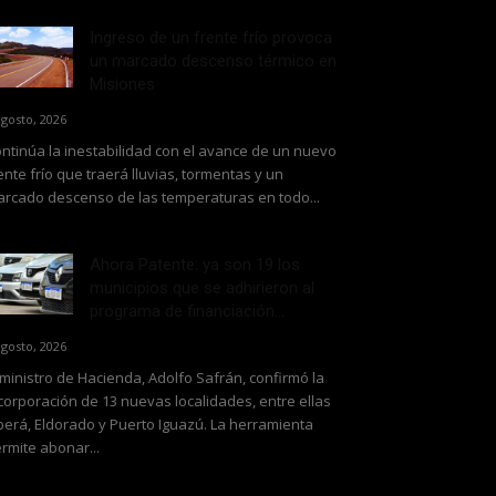
Ingreso de un frente frío provoca
un marcado descenso térmico en
Misiones
agosto, 2026
ntinúa la inestabilidad con el avance de un nuevo
ente frío que traerá lluvias, tormentas y un
rcado descenso de las temperaturas en todo...
Ahora Patente: ya son 19 los
municipios que se adhirieron al
programa de financiación...
agosto, 2026
 ministro de Hacienda, Adolfo Safrán, confirmó la
corporación de 13 nuevas localidades, entre ellas
erá, Eldorado y Puerto Iguazú. La herramienta
rmite abonar...