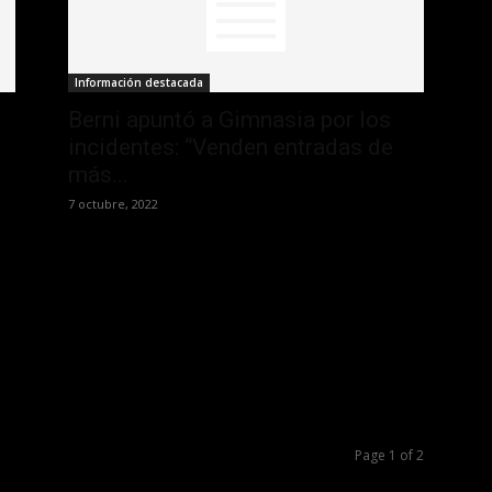
Información destacada
Berni apuntó a Gimnasia por los
incidentes: “Venden entradas de
más...
7 octubre, 2022
Page 1 of 2