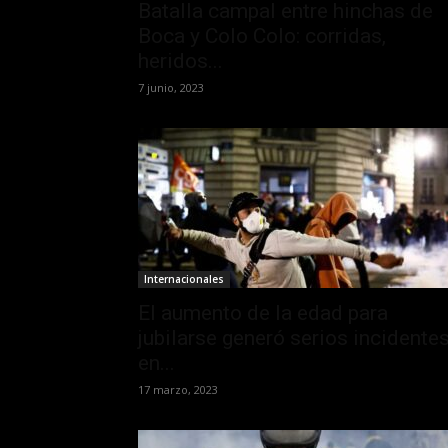
Batalla campal entre hinchas de
Boca y Colo Colo: corridas,
heridos...
7 junio, 2023
Internacionales
El aumento de la edad para
jubilarse generó serios incidente
en...
17 marzo, 2023