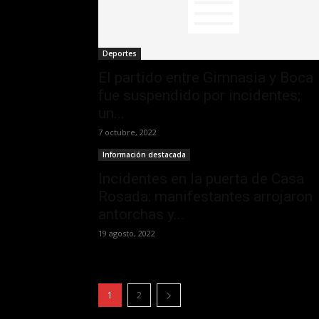
Deportes
El partido entre Gimnasia y Boca
fue suspendido por incidentes;
un...
7 octubre, 2022
Información destacada
Incidentes en la puerta de Casa
Rosada: manifestantes arrojaron
antorchas y...
19 agosto, 2022
1
2