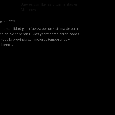
Jueves con lluvias y tormentas en
Misiones
agosto, 2026
 inestabilidad gana fuerza por un sistema de baja
esión. Se esperan lluvias y tormentas organizadas
 toda la provincia con mejoras temporarias y
biente...