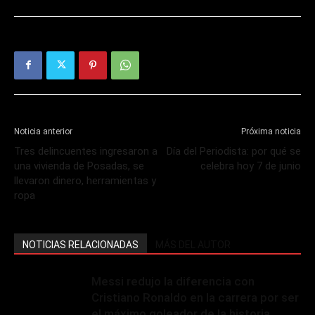
Noticia anterior
Próxima noticia
Tres delincuentes ingresaron a
Día del Periodista: por qué se
una vivienda de Posadas, se
celebra hoy 7 de junio
llevaron dinero, herramientas y
ropa
NOTICIAS RELACIONADAS
MÁS DEL AUTOR
Messi redujo la diferencia con
Cristiano Ronaldo en la carrera por ser
el máximo goleador de la historia