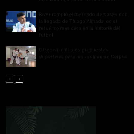
River rompió el mercado de pases con
la llegada de Thiago Almada: es el
refuerzo más caro en la historia del
fútbol
Ofrecen múltiples propuestas
deportivas para los vecinos de Corpus