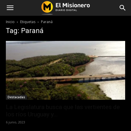
Inicio
Etiquetas
Paraná
Tag: Paraná
Destacadas
La Legislatura busca que las vertientes de
los ríos Uruguay y...
6 junio, 2023