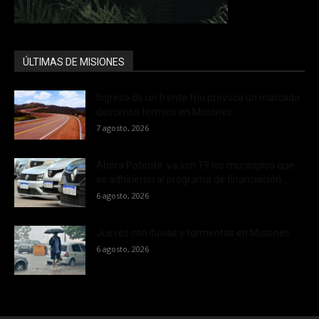
ÚLTIMAS DE MISIONES
Ingreso de un frente frío provoca un marcado
descenso térmico en Misiones
7 agosto, 2026
Ahora Patente: ya son 19 los municipios que
se adhirieron al programa de financiación...
6 agosto, 2026
Jueves con lluvias y tormentas en Misiones
6 agosto, 2026